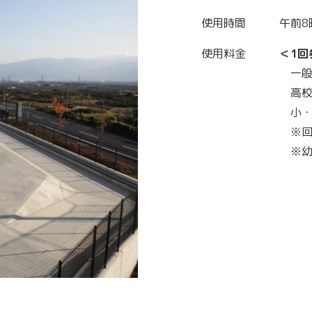
使用時間
午前8
使用料金
＜1回
一般
高校
小・
※回
※